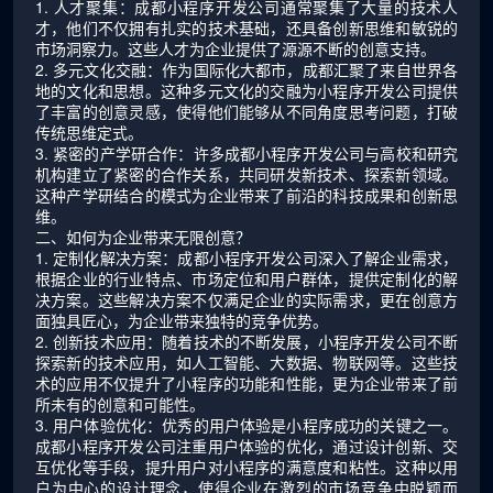
1. 人才聚集：成都小程序开发公司通常聚集了大量的技术人
才，他们不仅拥有扎实的技术基础，还具备创新思维和敏锐的
市场洞察力。这些人才为企业提供了源源不断的创意支持。
2. 多元文化交融：作为国际化大都市，成都汇聚了来自世界各
地的文化和思想。这种多元文化的交融为小程序开发公司提供
了丰富的创意灵感，使得他们能够从不同角度思考问题，打破
传统思维定式。
3. 紧密的产学研合作：许多成都小程序开发公司与高校和研究
机构建立了紧密的合作关系，共同研发新技术、探索新领域。
这种产学研结合的模式为企业带来了前沿的科技成果和创新思
维。
二、如何为企业带来无限创意？
1. 定制化解决方案：成都小程序开发公司深入了解企业需求，
根据企业的行业特点、市场定位和用户群体，提供定制化的解
决方案。这些解决方案不仅满足企业的实际需求，更在创意方
面独具匠心，为企业带来独特的竞争优势。
2. 创新技术应用：随着技术的不断发展，小程序开发公司不断
探索新的技术应用，如人工智能、大数据、物联网等。这些技
术的应用不仅提升了小程序的功能和性能，更为企业带来了前
所未有的创意和可能性。
3. 用户体验优化：优秀的用户体验是小程序成功的关键之一。
成都小程序开发公司注重用户体验的优化，通过设计创新、交
互优化等手段，提升用户对小程序的满意度和粘性。这种以用
户为中心的设计理念，使得企业在激烈的市场竞争中脱颖而