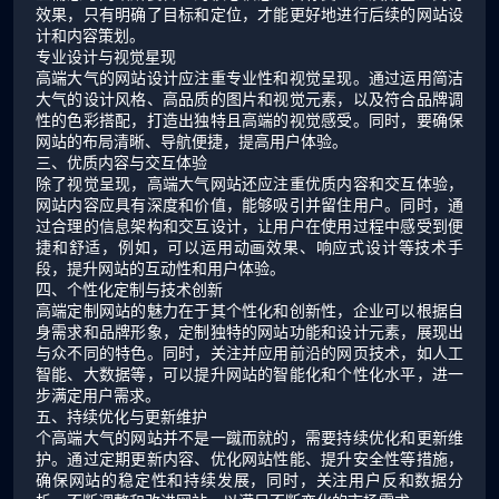
效果，只有明确了目标和定位，才能更好地进行后续的网站设
计和内容策划。
专业设计与视觉星现
高端大气的网站设计应注重专业性和视觉呈现。通过运用简洁
大气的设计风格、高品质的图片和视觉元素，以及符合品牌调
性的色彩搭配，打造出独特且高端的视觉感受。同时，要确保
网站的布局清晰、导航便捷，提高用户体验。
三、优质内容与交互体验
除了视觉呈现，高端大气网站还应注重优质内容和交互体验，
网站内容应具有深度和价值，能够吸引并留住用户。同时，通
过合理的信息架构和交互设计，让用户在使用过程中感受到便
捷和舒适，例如，可以运用动画效果、响应式设计等技术手
段，提升网站的互动性和用户体验。
四、个性化定制与技术创新
高端定制网站的魅力在于其个性化和创新性，企业可以根据自
身需求和品牌形象，定制独特的网站功能和设计元素，展现出
与众不同的特色。同时，关注并应用前沿的网页技术，如人工
智能、大数据等，可以提升网站的智能化和个性化水平，进一
步满定用户需求。
五、持续优化与更新维护
个高端大气的网站并不是一蹴而就的，需要持续优化和更新维
护。通过定期更新内容、优化网站性能、提升安全性等措施，
确保网站的稳定性和持续发展，同时，关注用户反和数据分